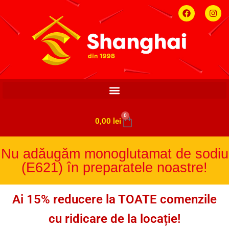
0
0,00
lei
Nu adăugăm monoglutamat de sodiu
(E621) în preparatele noastre!
Ai 15% reducere la TOATE comenzile
cu ridicare de la locație!