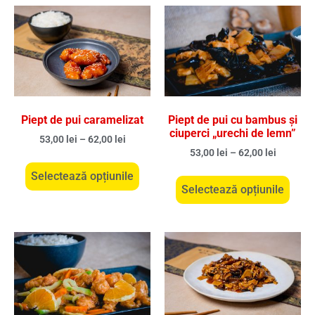
Piept de pui caramelizat
Piept de pui cu bambus și
ciuperci „urechi de lemn”
53,00
lei
–
62,00
lei
53,00
lei
–
62,00
lei
Selectează opțiunile
Selectează opțiunile