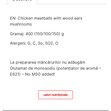
EN: Chicken meatballs with wood ears
mushrooms
Gramaj: 400 (150/100/150) g
Alergeni: G, C, So, SO2, O
La prepararea mâncărurilor nu adăugăm
Glutamat de monosodiu (potenţiator de aromă –
E621) – No MSG added!
valori nutriționale