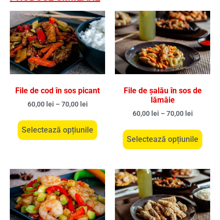
File de cod în sos picant
File de șalău în sos de
lămâie
60,00
lei
–
70,00
lei
60,00
lei
–
70,00
lei
Selectează opțiunile
Selectează opțiunile