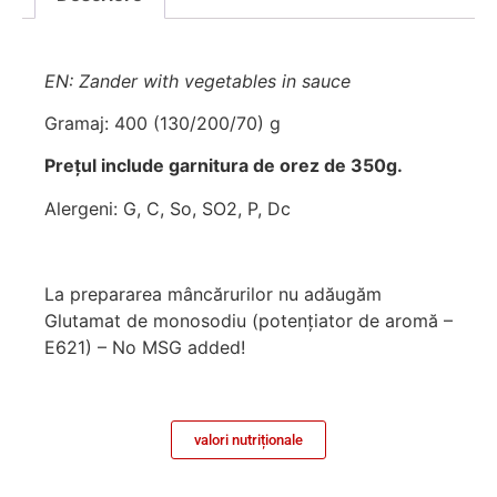
EN: Zander with vegetables in sauce
Gramaj: 400 (130/200/70) g
Prețul include garnitura de orez de 350g.
Alergeni: G, C, So, SO2, P, Dc
La prepararea mâncărurilor nu adăugăm
Glutamat de monosodiu (potenţiator de aromă –
E621) – No MSG added!
valori nutriționale