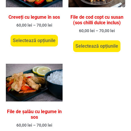
Creveți cu legume în sos
File de cod copt cu susan
(sos chilli dulce inclus)
60,00
lei
–
70,00
lei
60,00
lei
–
70,00
lei
Selectează opțiunile
Selectează opțiunile
File de șalău cu legume în
sos
60,00
lei
–
70,00
lei