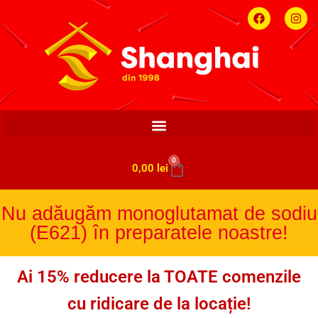
0
0,00
lei
Nu adăugăm monoglutamat de sodiu
(E621) în preparatele noastre!
Ai 15% reducere la TOATE comenzile
cu ridicare de la locație!