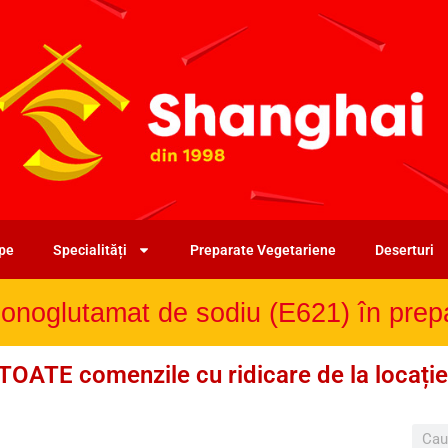
upe
Specialități
Preparate Vegetariene
Deserturi
oglutamat de sodiu (E621) în prepa
TOATE comenzile cu ridicare de la locație