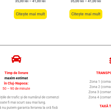
35,00
lei
–
41,00
lei
35,00
lei
–
41,00
lei
Citește mai mult
Citește mai mult
Timp de livrare
TRANSPO
maxim estimat
Zona 1 (coman
în Cluj-Napoca:
Zona 2 (coman
50 – 90 de minute
Zona 3 (coman
ițiile de trafic și de numărul de comenzi
Zona 4 (coman
poate fi mai scurt sau mai lung.
TAXĂ 
 nu putem garanta livrarea la oră fixă