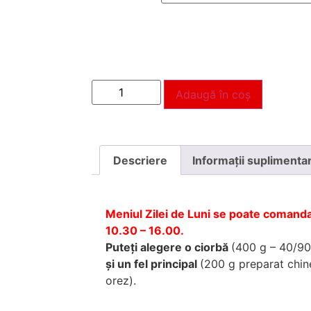
Adaugă în coș
Descriere
Informații suplimenta
Meniul Zilei de Luni se poate comanda 
10.30 – 16.00.
Puteţi alegere o ciorbă
(400 g – 40/9
şi un fel principal
(200 g preparat chin
orez).