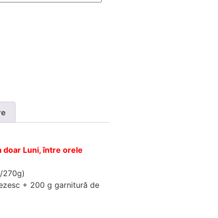
re
doar Luni, între orele
0/270g)
ezesc + 200 g garnitură de