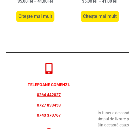
35,00
lei
–
41,00
lei
35,00
lei
–
41,00
lei
Citește mai mult
Citește mai mult
TELEFOANE COMENZI:
0264 442027
0727 833453
În funcție de cond
0743 370767
timpul de livrare 
Din această cauză