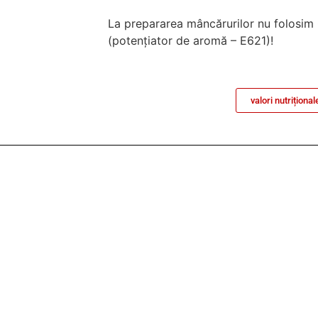
La prepararea mâncărurilor nu folosi
(potenţiator de aromă – E621)!
valori nutrițional