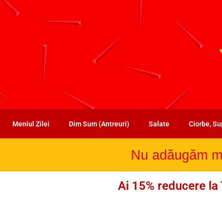
Meniul Zilei
Dim Sum (Antreuri)
Salate
Ciorbe, S
Nu adăugăm mon
Ai 15% reducere la 