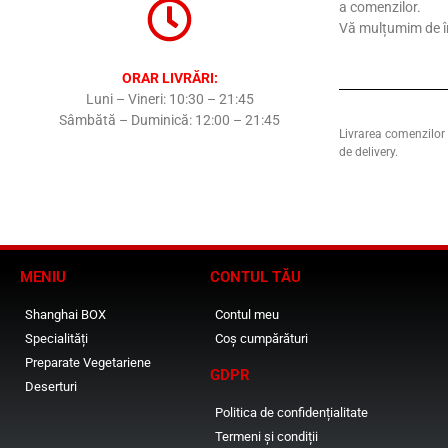
a comenzilor.
Vă mulțumim de î
ORAR LIVRĂRI:
Luni – Vineri: 10:30 – 21:45
Sâmbătă – Duminică: 12:00 – 21:45
Livrarea comenzilor s
de delivery.
MENIU
CONTUL TĂU
Shanghai BOX
Contul meu
Specialități
Coș cumpărături
Preparate Vegetariene
GDPR
Deserturi
Politica de confidențialitate
Termeni și condiții