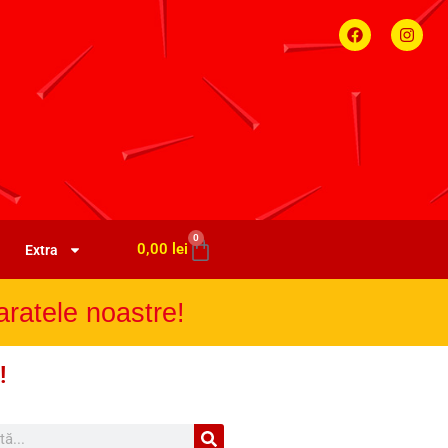
0
0,00
lei
Extra
ratele noastre!
!