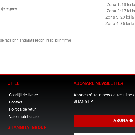
Zona 1: 13 lei 
nțelegere.
Zona 2: 17 lei 
Zona 3: 23 lei l
Zona 4: 35 lei l
e face prin angajații proprii resp. prin firme
UTILE
ABONARE NEWSLETTER
Condiții de livrare
Abonează-te la newsletter-ul nostr
SHANGHAI
Contact
Politica de retur
Valori nutriționale
ABONARE
SHANGHAI GROUP