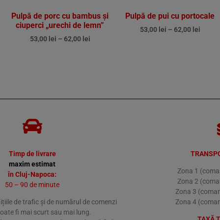
Pulpă de porc cu bambus și
Pulpă de pui cu portocale
ciuperci „urechi de lemn”
53,00
lei
–
62,00
lei
53,00
lei
–
62,00
lei
Timp de livrare
TRANSPO
maxim estimat
Zona 1 (coman
în Cluj-Napoca:
Zona 2 (coman
50 – 90 de minute
Zona 3 (coman
ițiile de trafic și de numărul de comenzi
Zona 4 (coman
poate fi mai scurt sau mai lung.
TAXĂ 