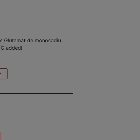
ăm Glutamat de monosodiu
SG added!
e