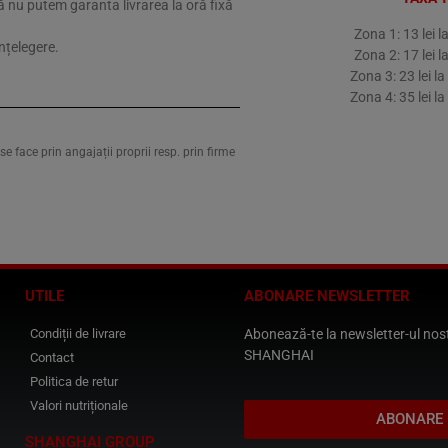
 nu putem garanta livrarea la oră fixă
Zona 1: 13 lei 
nțelegere.
Zona 2: 17 lei 
Zona 3: 23 lei l
Zona 4: 35 lei l
e face prin angajații proprii resp. prin firme
UTILE
ABONARE NEWSLETTER
Condiții de livrare
Abonează-te la newsletter-ul nostr
SHANGHAI
Contact
Politica de retur
Valori nutriționale
ABONARE
SHANGHAI GROUP