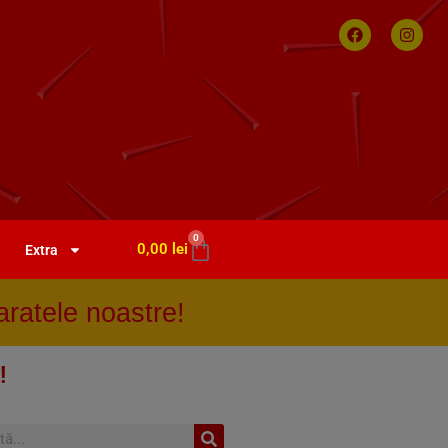
0
0,00
lei
Extra
ratele noastre!
!