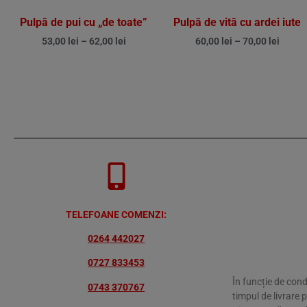
Pulpă de pui cu „de toate”
Pulpă de vită cu ardei iute
53,00
lei
–
62,00
lei
60,00
lei
–
70,00
lei
TELEFOANE COMENZI:
0264 442027
0727 833453
În funcție de cond
0743 370767
timpul de livrare 