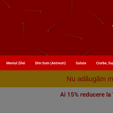
Meniul Zilei
Dim Sum (Antreuri)
Salate
Ciorbe, S
Nu adăugăm mon
Ai 15% reducere la 