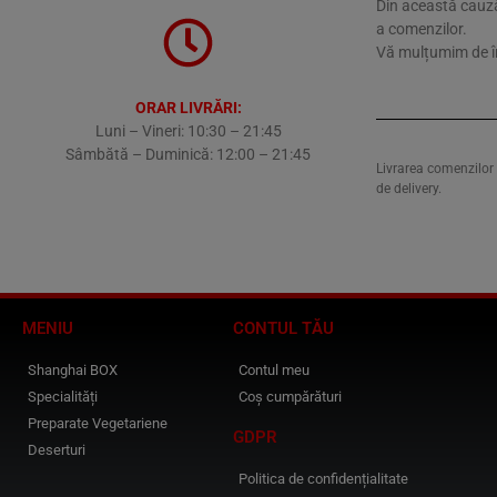
Din această cauză
a comenzilor.
Vă mulțumim de î
ORAR LIVRĂRI:
Luni – Vineri: 10:30 – 21:45
Sâmbătă – Duminică: 12:00 – 21:45
Livrarea comenzilor s
de delivery.
MENIU
CONTUL TĂU
Shanghai BOX
Contul meu
Specialități
Coș cumpărături
Preparate Vegetariene
GDPR
Deserturi
Politica de confidențialitate