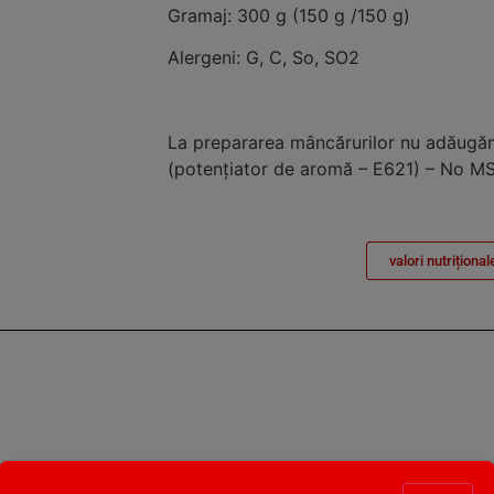
Gramaj: 300 g (150 g /150 g)
Alergeni: G, C, So, SO2
La prepararea mâncărurilor nu adăug
(potenţiator de aromă – E621) – No M
valori nutrițional