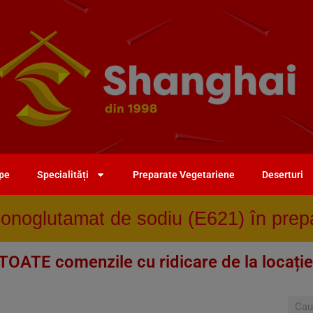
upe
Specialități
Preparate Vegetariene
Deserturi
oglutamat de sodiu (E621) în prepa
TOATE comenzile cu ridicare de la locație