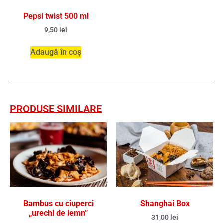
Pepsi twist 500 ml
9,50
lei
Adaugă în coș
PRODUSE SIMILARE
Bambus cu ciuperci
Shanghai Box
„urechi de lemn”
31,00
lei