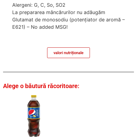
Alergeni: G, C, So, SO2
La prepararea mâncărurilor nu adăugăm
Glutamat de monosodiu (potenţiator de aromă –
E621) – No added MSG!
valori nutriționale
Alege o băutură răcoritoare: