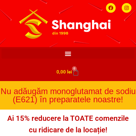
0
0,00
lei
Nu adăugăm monoglutamat de sodiu
(E621) în preparatele noastre!
Ai 15% reducere la TOATE comenzile
cu ridicare de la locație!