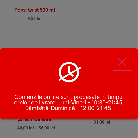
Pepsi twist 500 ml
9,50
lei
PRODUSE SIMILARE
Comenzile online sunt procesate în timpul
orelor de livrare: Luni-Vineri - 10:30-21:45,
Sâmbătă-Duminică - 12:00-21:45.
Bambus cu ciuperci
Shanghai Box
„urechi de lemn”
31,00
lei
46,00
lei
–
56,00
lei