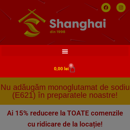
0
0,00
lei
Nu adăugăm monoglutamat de sodiu
(E621) în preparatele noastre!
Ai 15% reducere la TOATE comenzile
cu ridicare de la locație!