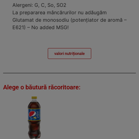
Alergeni: G, C, So, SO2
La prepararea mâncărurilor nu adăugăm
Glutamat de monosodiu (potenţiator de aromă –
E621) – No added MSG!
valori nutriționale
Alege o băutură răcoritoare: