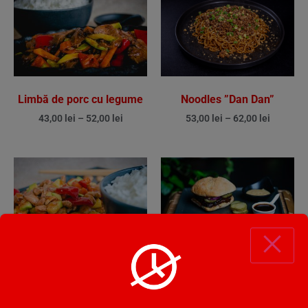
Limbă de porc cu legume
Noodles ”Dan Dan”
43,00
lei
–
52,00
lei
53,00
lei
–
62,00
lei
Pulpă de porc cu arahide
Sandwich cu costiță de
porc în stil chinezesc
53,00
lei
–
62,00
lei
60,00
lei
–
62,00
lei