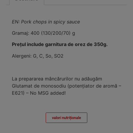
EN: Pork chops in spicy sauce
Gramaj: 400 (130/200/70) g
Prețul include garnitura de orez de 350g.
Alergeni: G, C, So, SO2
La prepararea mâncărurilor nu adăugăm
Glutamat de monosodiu (potenţiator de aromă –
E621) – No MSG added!
valori nutriționale