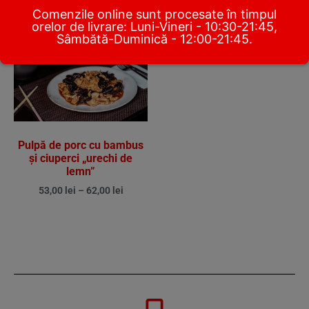
Comenzile online sunt procesate în timpul
orelor de livrare: Luni-Vineri - 10:30-21:45,
Sâmbătă-Duminică - 12:00-21:45.
Pulpă de porc cu bambus
și ciuperci „urechi de
lemn”
53,00
lei
–
62,00
lei