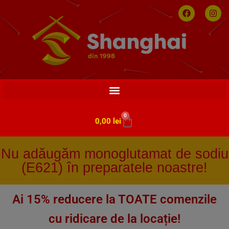
0
0,00
lei
Nu adăugăm monoglutamat de sodiu
(E621) în preparatele noastre!
Ai 15% reducere la TOATE comenzile
cu ridicare de la locație!