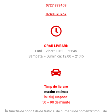
0727 833453
0743 370767
ORAR LIVRĂRI:
Luni – Vineri: 10:30 – 21:45
Sâmbătă – Duminică: 12:00 – 21:45
Timp de livrare
maxim estimat
în Cluj-Napoca:
50 – 90 de minute
În funcție de condițiile de trafic și de numărul de comenzi timpul de