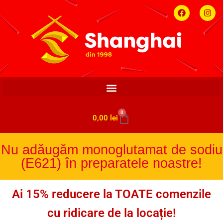
0
0,00
lei
Nu adăugăm monoglutamat de sodiu
(E621) în preparatele noastre!
Ai 15% reducere la TOATE comenzile
cu ridicare de la locație!