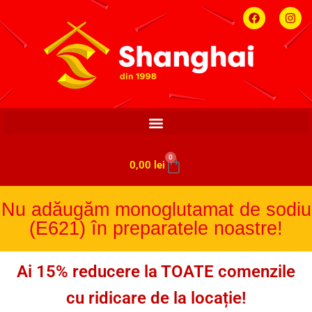
0
0,00
lei
Nu adăugăm monoglutamat de sodiu
(E621) în preparatele noastre!
Ai 15% reducere la TOATE comenzile
cu ridicare de la locație!